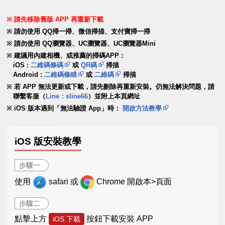
請先移除舊版 APP 再重新下載
請勿使用 QQ掃一掃、微信掃描、支付寶掃一掃
請勿使用 QQ瀏覽器、UC瀏覽器、UC瀏覽器Mini
建議用內建相機、或推薦的掃碼APP：
iOS :
二維碼條碼
或
QR碼
掃描
Android :
二維碼條瞄
或
二維碼
掃描
若 APP 無法更新或下載，請先刪除再重新安裝。仍無法解決問題，請
聯繫客服（
Line：sline66
）並附上本頁網址
iOS 版本遇到「無法驗證 App」時：
開啟方法教學
iOS 版安裝教學
步驟一
使用
safari 或
Chrome 開啟本>頁面
步驟二
點擊上方
按鈕下載安裝 APP
iOS 下載